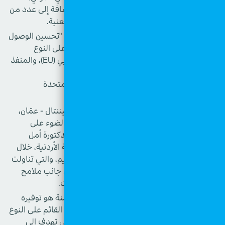
وصندوق الأمم المتحدة للسكان في الأردن، بالإضافة إلى عدد من
مديري وشركاء المؤسسات الوطنية والدولية المعنية.
ونظّمت الجمعية هذا الحدث ضمن إطار مشروع "تحسين الوصول
إلى الخدمات الشاملة المتعلقة بالعنف المبني على النوع
الاجتماعي في الأردن"، الممول من الاتحاد الأوروبي (EU)، والمنفذ
من قبل الوكالة الإسبانية للتعاون الإنمائي
الدولي (AECID)، وبالشراكة مع صندوق الأمم المتحدة
للسكان (UNFPA) في الأردن.
ويأتي هذا الحدث، الذي عُقد في فندق الإنتركونتيننتال - عمّان،
ضمن سلسلة من الفعاليات الهادفة إلى تسليط الضوء على
مخرجات الدراسة وتبادل الخبرات. وقد قدّمت الدكتورة أمل
العواودة، مديرة مركز دراسات المرأة في الجامعة الأردنية، خلال
الورشة عرضًا تفصيليًا لملخص نتائج دراسة التقييم، والتي تناولت
أبرز التحديات التي تواجه عمل البيوت الآمنة، إلى جانب ملامح
التميز ونقاط القوة في هذا النموذج من الخدمات.
أشارت الدراسة إلى أن ما يميز نموذج البيوت الآمنة هو توفيره
لمأوى آمن ومتكامل للنساء الناجيات من العنف القائم على النوع
الاجتماعي وأطفالهن، وفقًا للإرشادات الدولية التي تهدف إلى