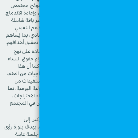
تجنّب الطابع المؤسسي. ويقوم المشروع على نموذج مجتمعي
مبتكر يوفّر بيئة داعمة وشاملة تركّز على التعافي وإعادة الاندماج.
ويعمل بالتعاون مع عدد من الشركاء لضمان توفير باقة شاملة
من الخدمات، تشمل التعليم، الرعاية الصحية، الدعم النفسي
والاجتماعي والقانوني، إضافة إلى التمكين الاقتصادي، بما يُساهم
في تعزيز قدرات الأمهات والأطفال وتمكينهم من تحقيق أهدافهم.
وأكدت الدراسة أن ما يميز هذا النموذج هو اعتماده على نهج
التمكين القائم على الحقوق، الذي يجعل من احترام حقوق النساء
وإنسانيتهن محورًا أساسيًا في منظومة الحماية. كما أن هذا
النموذج يتيح لهن حرية التنقل. وتُعتبر النساء الناجيات من العنف
شريكات فاعلات في إدارة حياتهن، وليس فقط مستفيدات من
الخدمات، حيث يتيح الفرصة لهن لتحمّل المسؤولية اليومية، بما
في ذلك إدارة المصروفات، والخروج للعمل، وشراء الاحتياجات،
مما يعزّز استقلاليتهن ويُسهم في إعادة اندماجهن في المجتمع
بثقة وتقدير.
في الجزء التفاعلي من الورشة، تم تقسيم المشاركين إلى
مجموعات عمل ناقشت المحاور الأربعة للدراسة، بهدف بلورة رؤى
ومقترحات عملية، وعرض نتائج كل مجموعة في جلسة عامة