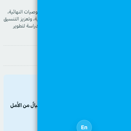
مفتوحة للنقاش.
واختُتم اللقاء بفتح باب الاستفسارات، وتقديم التوصيات النهائية،
والتي أكدت على أهمية استدامة خدمات الحماية، وتعزيز التنسيق
بين الجهات ذات العلاقة، والاستفادة من نتائج الدراسة لتطوير
السياسات والممارسات ذات الصلة
شارك:
أخبار أخرى
80 عاماً من الاستقلال... وأجيالٌ من الأمل
25/05/2026
En