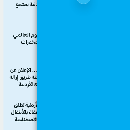
فريق قرى الأطفال SOS الأردنية يجتمع
لتعزيز التعاون وروح الفريق
03/07/2026
المؤتمر الوطني بمناسبة اليوم العالمي
لمكافحة إساءة استعمال المخدرات
والاتجار غير المشروع بها
29/06/2026
تحت رعاية معالي وزير البيئة… الإعلان عن
تقرير البصمة الكربونية وخارطة طريق إزالة
الكربون في قرى الأطفال sos الأردنية
20/04/2026
جمعية قرى الأطفال SOS الأردنية تطلق
مبادرة "الشفاء والرعاية" احتفاءً بالأطفال
من غزة بعد تركيب الأطراف الاصطناعية
17/10/2025