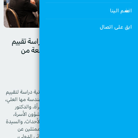
انضم الينا
ابق على اتصال
جمعية قرى الأطفال الأردنية تطلق دراسة تقييم
نموذج "البيوت الآمنة" بمشاركة واسعة من
الشركاء الوطنيين والدوليين
عمان – 12 أيار 2025
أطلقت يوم أمس جمعية قرى الأطفال SOS الأردنية دراسة لتقييم
نموذج "البيوت الآمنة"، وذلك بحضور معالي المهندسة مها العلي،
الأمينة العامة للجنة الوطنية الأردنية لشؤون المرأة، والدكتور
محمد مقدادي، الأمين العام للمجلس الوطني لشؤون الأسرة،
والعميد زياد النسور، مدير إدارة حماية الأسرة والأحداث، والسيدة
رنا الزعبي، المديرة الوطنية للجمعية، إلى جانب ممثلين عن
الاتحاد الأوروبي، والوكالة الإسبانية للتعاون الإنمائي الدولي،