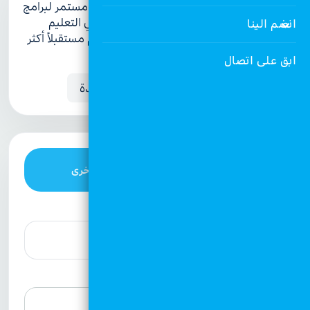
صدقة جاريةالصدقة الجارية تساهم في دعم مستمر لبرامج
رعاية الأطفال، وتوفير احتياجاتهم الأساسية في التعليم
انضم الينا
والغذاء والرعاية، ليستمر أثر عطائك ويمنحهم مستقبلاً أكثر
استقرارًا.
ابق على اتصال
التزام شهري
تبرع مرة واحدة
بطاقة ائتمانية
طرق أخرى
مبلغ التبرع (دينار أردني)
اختر يوم الاقتطاع من الشهر
10